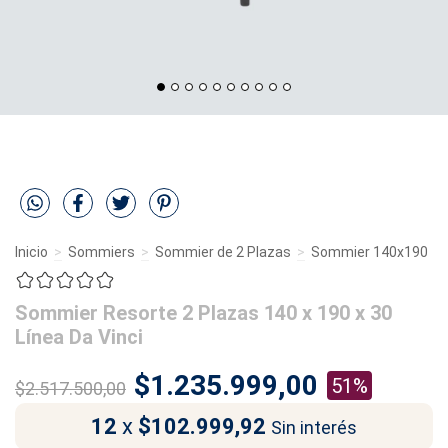
Inicio
>
Sommiers
>
Sommier de 2 Plazas
>
Sommier 140x190
Sommier Resorte 2 Plazas 140 x 190 x 30
Línea Da Vinci
$1.235.999,00
51%
$2.517.500,00
12
x
$102.999,92
Sin interés