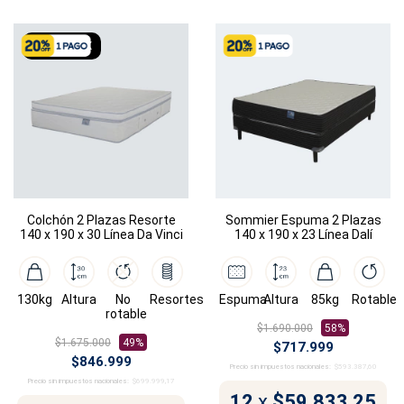
SIN STOCK
Colchón 2 Plazas Resorte
Sommier Espuma 2 Plazas
140 x 190 x 30 Línea Da Vinci
140 x 190 x 23 Línea Dalí
130kg
Altura
No
Resortes
Espuma
Altura
85kg
Rotable
rotable
$1.690.000
58%
$1.675.000
49%
$717.999
$846.999
Precio sin impuestos nacionales:
$593.387,60
Precio sin impuestos nacionales:
$699.999,17
12
x
$59.833,25