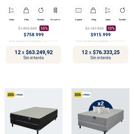
Rembrandt
Altura
85kg
Rotable
Resortes
Espuma
120kg
Altura
Rotable
$1.802.500
58%
$2.187.500
58%
$758.999
$915.999
Precio sin impuestos nacionales:
$627.271,90
Precio sin impuestos nacionales:
$757.023,97
12
x
$63.249,92
12
x
$76.333,25
Sin interés
Sin interés