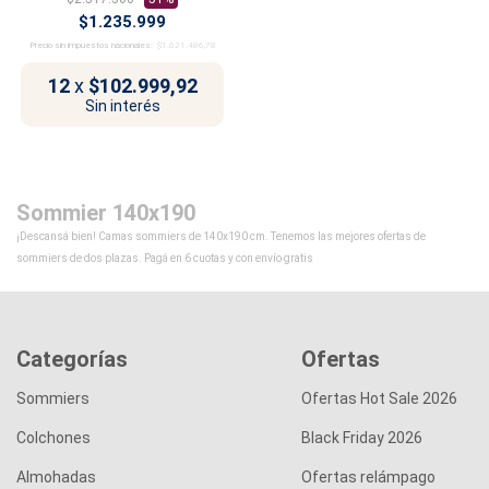
$1.235.999
Precio sin impuestos nacionales:
$1.021.486,78
12
x
$102.999,92
Sin interés
Sommier 140x190
¡Descansá bien! Camas sommiers de 140x190 cm. Tenemos las mejores ofertas de
sommiers de dos plazas. Pagá en 6 cuotas y con envío gratis
Categorías
Ofertas
Sommiers
Ofertas Hot Sale 2026
Colchones
Black Friday 2026
Almohadas
Ofertas relámpago