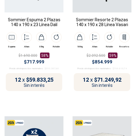
Sommier Espuma 2 Plazas
Sommier Resorte 2 Plazas
140 x 190 x 23 Línea Dalí
140 x 190 x 28 Línea Vasari
Espuma
Altura
85kg
Rotable
100kg
Altura
Rotable
Resortes
$1.690.000
58%
$2.092.500
59%
$717.999
$854.999
Precio sin impuestos nacionales:
$593.387,60
Precio sin impuestos nacionales:
$706.610,74
12
x
$59.833,25
12
x
$71.249,92
Sin interés
Sin interés