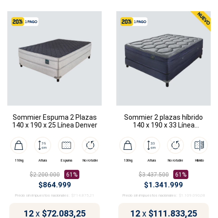
Sommier Espuma 2 Plazas
Sommier 2 plazas híbrido
140 x 190 x 25 Línea Denver
140 x 190 x 33 Línea
Manhattan
110kg
Altura
Espuma
No rotable
130kg
Altura
No rotable
Híbrido
$2.200.000
61%
$3.437.500
61%
$864.999
$1.341.999
Precio sin impuestos nacionales:
$714.875,21
Precio sin impuestos nacionales:
$1.109.090,08
12
x
$72.083,25
12
x
$111.833,25