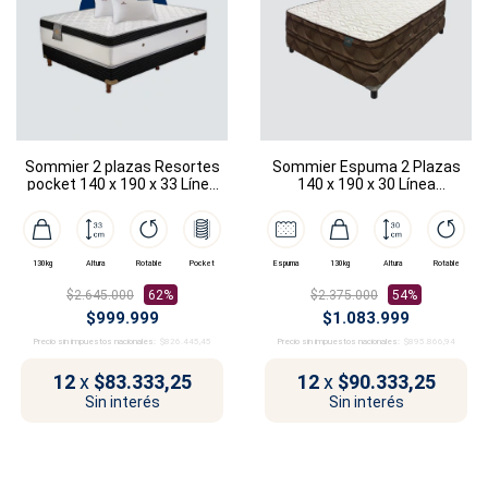
Sommier 2 plazas Resortes
Sommier Espuma 2 Plazas
pocket 140 x 190 x 33 Línea
140 x 190 x 30 Línea
Dubái
Donatello
130kg
Altura
Rotable
Pocket
Espuma
130kg
Altura
Rotable
$2.645.000
62%
$2.375.000
54%
$999.999
$1.083.999
Precio sin impuestos nacionales:
$826.445,45
Precio sin impuestos nacionales:
$895.866,94
12
x
$83.333,25
12
x
$90.333,25
Sin interés
Sin interés