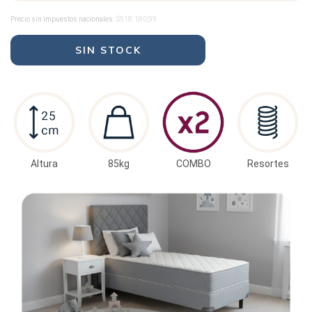
Precio sin impuestos nacionales:
$518.180,99
Altura
85kg
COMBO
Resortes