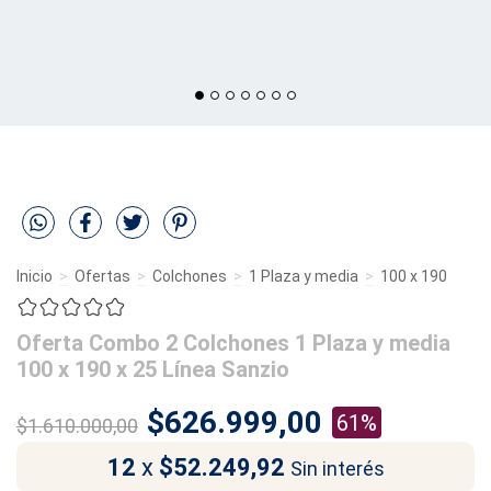
Inicio
>
Ofertas
>
Colchones
>
1 Plaza y media
>
100 x 190
Oferta Combo 2 Colchones 1 Plaza y media
100 x 190 x 25 Línea Sanzio
$626.999,00
61%
$1.610.000,00
12
x
$52.249,92
Sin interés