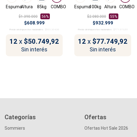
Espuma
Altura
85kg
COMBO
Espuma
100kg
Altura
COMBO
$1.390.000
56%
$2.080.000
55%
$608.999
$932.999
Precio sin impuestos nacionales:
$503.304,96
Precio sin impuestos nacionales:
$771.073,55
12
x
$50.749,92
12
x
$77.749,92
Sin interés
Sin interés
Categorías
Ofertas
Sommiers
Ofertas Hot Sale 2026