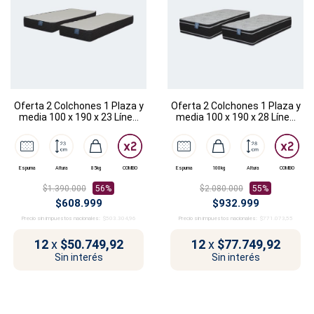
Oferta 2 Colchones 1 Plaza y
Oferta 2 Colchones 1 Plaza y
media 100 x 190 x 23 Línea
media 100 x 190 x 28 Línea
Dalí
Rembrandt
Espuma
Altura
85kg
COMBO
Espuma
100kg
Altura
COMBO
$1.390.000
56%
$2.080.000
55%
$608.999
$932.999
Precio sin impuestos nacionales:
$503.304,96
Precio sin impuestos nacionales:
$771.073,55
12
x
$50.749,92
12
x
$77.749,92
Sin interés
Sin interés