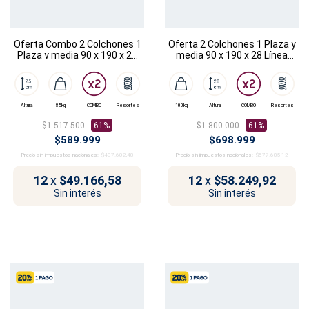
Oferta Combo 2 Colchones 1
Oferta 2 Colchones 1 Plaza y
Plaza y media 90 x 190 x 25
media 90 x 190 x 28 Línea
Línea Sanzio
Vasari
Altura
85kg
COMBO
Resortes
100kg
Altura
COMBO
Resortes
$1.517.500
61%
$1.800.000
61%
$589.999
$698.999
Precio sin impuestos nacionales:
$487.602,48
Precio sin impuestos nacionales:
$577.685,12
12
x
$49.166,58
12
x
$58.249,92
Sin interés
Sin interés