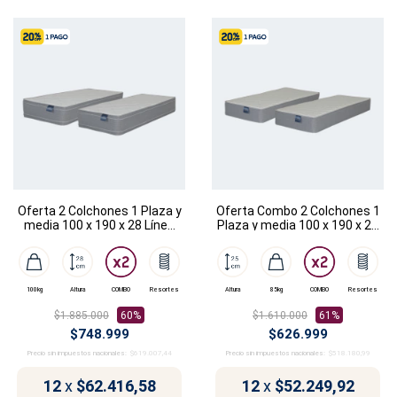
Oferta 2 Colchones 1 Plaza y
Oferta Combo 2 Colchones 1
media 100 x 190 x 28 Línea
Plaza y media 100 x 190 x 25
Vasari
Línea Sanzio
100kg
Altura
COMBO
Resortes
Altura
85kg
COMBO
Resortes
$1.885.000
60%
$1.610.000
61%
$748.999
$626.999
Precio sin impuestos nacionales:
$619.007,44
Precio sin impuestos nacionales:
$518.180,99
12
x
$62.416,58
12
x
$52.249,92