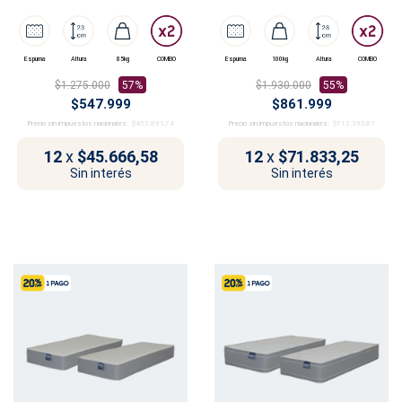
Dalí
Rembrandt
Espuma
Altura
85kg
COMBO
Espuma
100kg
Altura
COMBO
$1.275.000
57%
$1.930.000
55%
$547.999
$861.999
Precio sin impuestos nacionales:
$452.891,74
Precio sin impuestos nacionales:
$712.395,87
12
x
$45.666,58
12
x
$71.833,25
Sin interés
Sin interés