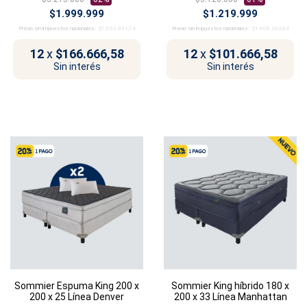
$1.999.999
$1.219.999
Precio sin impuestos nacionales:
$1.652.891,74
Precio sin impuestos nacionales:
$1.008.263,64
12
x
$166.666,58
12
x
$101.666,58
Sin interés
Sin interés
Sommier Espuma King 200 x
Sommier King híbrido 180 x
200 x 25 Línea Denver
200 x 33 Línea Manhattan