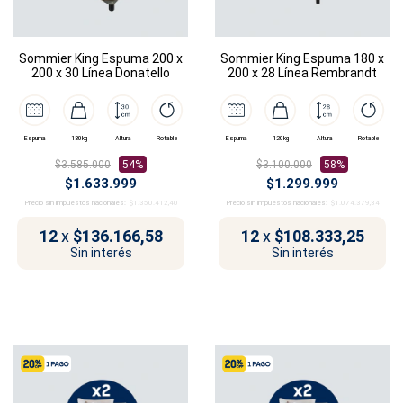
Sommier King Espuma 200 x
Sommier King Espuma 180 x
200 x 30 Línea Donatello
200 x 28 Línea Rembrandt
Espuma
130kg
Altura
Rotable
Espuma
120kg
Altura
Rotable
$3.585.000
54%
$3.100.000
58%
$1.633.999
$1.299.999
Precio sin impuestos nacionales:
$1.350.412,40
Precio sin impuestos nacionales:
$1.074.379,34
12
x
$136.166,58
12
x
$108.333,25
Sin interés
Sin interés