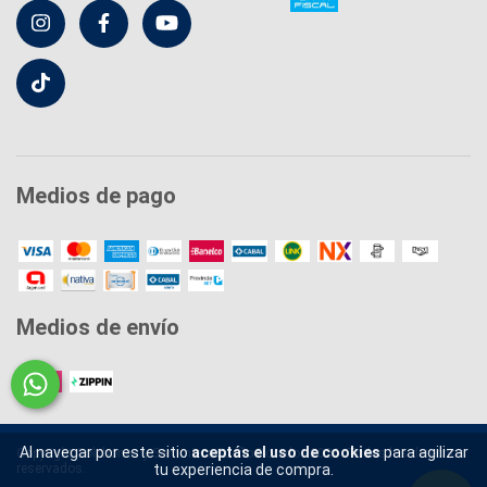
Medios de pago
Medios de envío
Al navegar por este sitio
aceptás el uso de cookies
para agilizar
Copyright Colchones y Sommiers Sueño Dorado - 2026. Todos los derechos
tu experiencia de compra.
reservados.