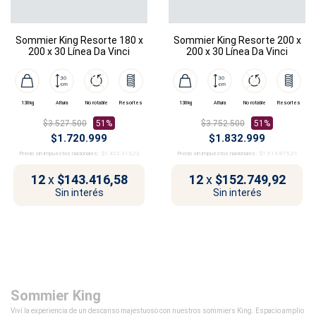
Sommier King Resorte 180 x
Sommier King Resorte 200 x
200 x 30 Línea Da Vinci
200 x 30 Línea Da Vinci
130kg
Altura
No rotable
Resortes
130kg
Altura
No rotable
Resortes
$3.527.500
51%
$3.752.500
51%
$1.720.999
$1.832.999
Precio sin impuestos nacionales:
$1.422.313,22
Precio sin impuestos nacionales:
$1.514.875,21
12
x
$143.416,58
12
x
$152.749,92
Sin interés
Sin interés
Sommier King
Viví la experiencia de un descanso majestuoso con nuestros sommiers King. Espacio amplio