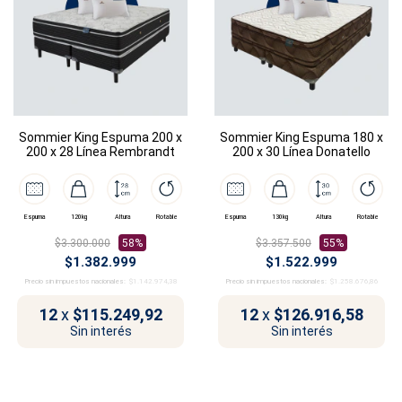
Sommier King Espuma 200 x
Sommier King Espuma 180 x
200 x 28 Línea Rembrandt
200 x 30 Línea Donatello
Espuma
120kg
Altura
Rotable
Espuma
130kg
Altura
Rotable
$3.300.000
58%
$3.357.500
55%
$1.382.999
$1.522.999
Precio sin impuestos nacionales:
$1.142.974,38
Precio sin impuestos nacionales:
$1.258.676,86
12
x
$115.249,92
12
x
$126.916,58
Sin interés
Sin interés