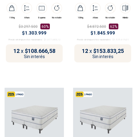
110kg
Altura
Espuma
No rotable
130kg
Altura
No rotable
Híbrido
$3.297.500
60%
$4.872.500
62%
$1.303.999
$1.845.999
Precio sin impuestos nacionales:
$1.077.685,12
Precio sin impuestos nacionales:
$1.525.619,01
12
x
$108.666,58
12
x
$153.833,25
Sin interés
Sin interés