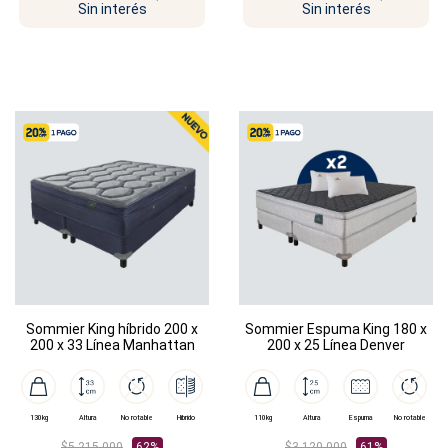
Sin interés
Sin interés
Sommier King híbrido 200 x
Sommier Espuma King 180 x
200 x 33 Línea Manhattan
200 x 25 Línea Denver
130kg
Altura
No rotable
Híbrido
110kg
Altura
Espuma
No rotable
$5.215.000
62%
$3.120.000
61%