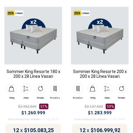
Sommier King Resorte 180 x
Sommier King Resorte 200 x
200 x 28 Línea Vasari
200 x 28 Línea Vasari
100kg
Altura
Rotable
Resortes
Resortes
100kg
Altura
Rotable
$2.952.500
57%
$3.127.500
59%
$1.260.999
$1.283.999
Precio sin impuestos nacionales:
$1.042.147,93
Precio sin impuestos nacionales:
$1.061.156,20
12
x
$105.083,25
12
x
$106.999,92