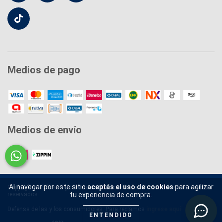
Medios de pago
Medios de envío
Al navegar por este sitio
aceptás el uso de cookies
para agilizar
Copyright Colchones y Sommiers Sueño Dorado - 2026. Todos los derechos
tu experiencia de compra.
reservados.
Defensa de las y los consumidores. Para reclamos
ingrese aquí
ENTENDIDO