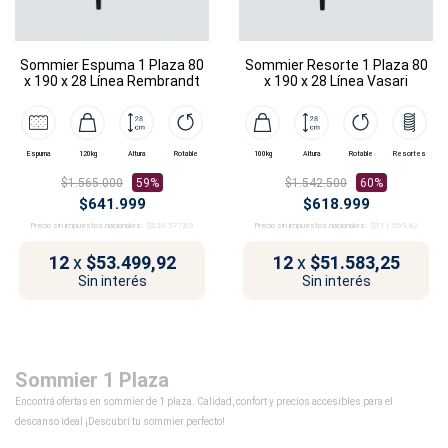
Sommier Espuma 1 Plaza 80
Sommier Resorte 1 Plaza 80
x 190 x 28 Línea Rembrandt
x 190 x 28 Línea Vasari
Espuma
120kg
Altura
Rotable
100kg
Altura
Rotable
Resortes
$1.565.000
59%
$1.542.500
60%
$641.999
$618.999
Precio sin impuestos nacionales:
$530.577,69
Precio sin impuestos nacionales:
$511.569,42
12
x
$53.499,92
12
x
$51.583,25
Sin interés
Sin interés
Sommier 1 Plaza
Encontrá ofertas en sommier de 1 plaza. Calidad, confort y precios accesibles para el
descanso ideal ¡Descubrí tu sommier perfecto!