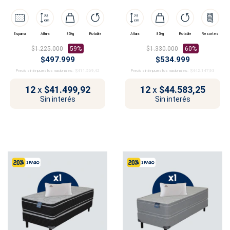
Espuma
Altura
85kg
Rotable
Altura
85kg
Rotable
Resortes
$1.225.000
59%
$1.330.000
60%
$497.999
$534.999
Precio sin impuestos nacionales:
$411.569,42
Precio sin impuestos nacionales:
$442.147,93
12
x
$41.499,92
12
x
$44.583,25
Sin interés
Sin interés