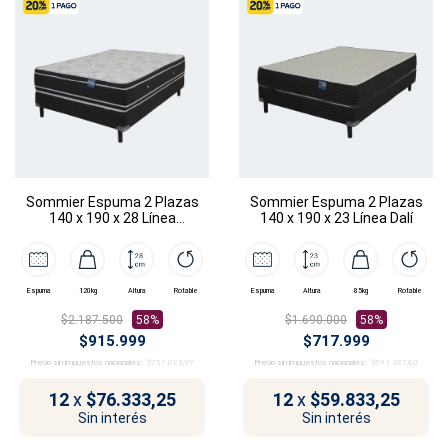
Sommier Espuma 2 Plazas
Sommier Espuma 2 Plazas
140 x 190 x 28 Línea
140 x 190 x 23 Línea Dalí
Rembrandt
Espuma
120kg
Altura
Rotable
Espuma
Altura
85kg
Rotable
$2.187.500
58%
$1.690.000
58%
$915.999
$717.999
Precio sin impuestos nacionales:
$757.023,97
Precio sin impuestos nacionales:
$593.387,60
12
x
$76.333,25
12
x
$59.833,25
Sin interés
Sin interés