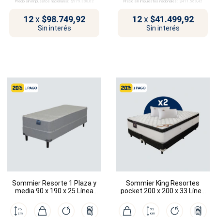
Precio sin impuestos nacionales:
$979.338,02
Precio sin impuestos nacionales:
$411.569,42
12
x
$98.749,92
12
x
$41.499,92
Sin interés
Sin interés
Sommier Resorte 1 Plaza y
Sommier King Resortes
media 90 x 190 x 25 Línea
pocket 200 x 200 x 33 Línea
Sanzio
Dubái