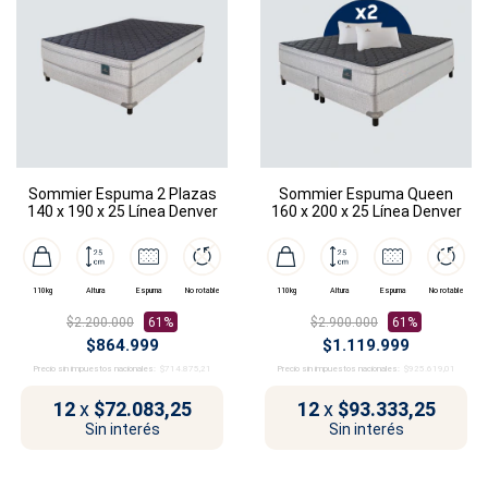
Sommier Espuma 2 Plazas
Sommier Espuma Queen
140 x 190 x 25 Línea Denver
160 x 200 x 25 Línea Denver
110kg
Altura
Espuma
No rotable
110kg
Altura
Espuma
No rotable
$2.200.000
61%
$2.900.000
61%
$864.999
$1.119.999
Precio sin impuestos nacionales:
$714.875,21
Precio sin impuestos nacionales:
$925.619,01
12
x
$72.083,25
12
x
$93.333,25
Sin interés
Sin interés