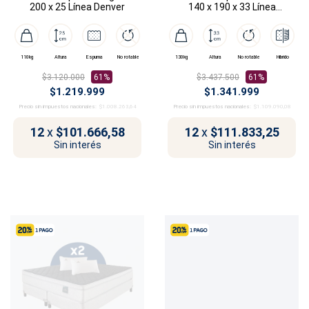
200 x 25 Línea Denver
140 x 190 x 33 Línea
Manhattan
110kg
Altura
Espuma
No rotable
130kg
Altura
No rotable
Híbrido
$3.120.000
61%
$3.437.500
61%
$1.219.999
$1.341.999
Precio sin impuestos nacionales:
$1.008.263,64
Precio sin impuestos nacionales:
$1.109.090,08
12
x
$101.666,58
12
x
$111.833,25
Sin interés
Sin interés