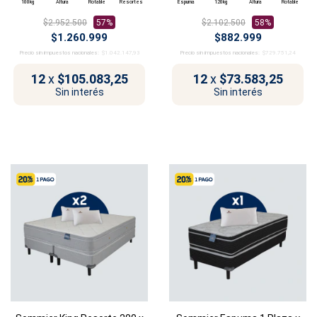
100kg
Altura
Rotable
Resortes
Espuma
120kg
Altura
Rotable
$2.952.500
57%
$2.102.500
58%
$1.260.999
$882.999
Precio sin impuestos nacionales:
$1.042.147,93
Precio sin impuestos nacionales:
$729.751,24
12
x
$105.083,25
12
x
$73.583,25
Sin interés
Sin interés