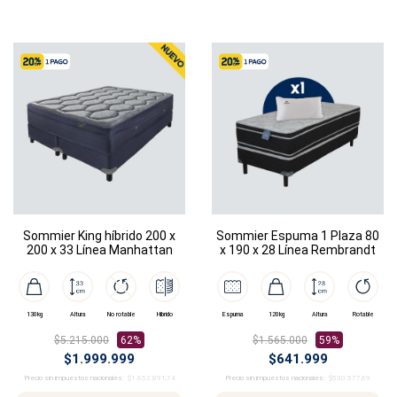
Sommier King híbrido 200 x
Sommier Espuma 1 Plaza 80
200 x 33 Línea Manhattan
x 190 x 28 Línea Rembrandt
130kg
Altura
No rotable
Híbrido
Espuma
120kg
Altura
Rotable
$5.215.000
62%
$1.565.000
59%
$1.999.999
$641.999
Precio sin impuestos nacionales:
$1.652.891,74
Precio sin impuestos nacionales:
$530.577,69