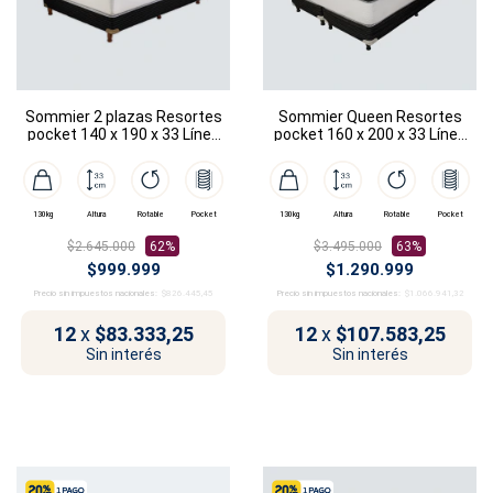
Sommier 2 plazas Resortes
Sommier Queen Resortes
pocket 140 x 190 x 33 Línea
pocket 160 x 200 x 33 Línea
Dubái
Dubái
130kg
Altura
Rotable
Pocket
130kg
Altura
Rotable
Pocket
$2.645.000
62%
$3.495.000
63%
$999.999
$1.290.999
Precio sin impuestos nacionales:
$826.445,45
Precio sin impuestos nacionales:
$1.066.941,32
12
x
$83.333,25
12
x
$107.583,25
Sin interés
Sin interés