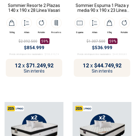
Sommier Resorte 2 Plazas
Sommier Espuma 1 Plaza y
140 x 190 x 28 Línea Vasari
media 90 x 190 x 23 Línea
Dalí
100kg
Altura
Rotable
Resortes
Espuma
Altura
85kg
Rotable
$2.092.500
59%
$1.307.500
59%
$854.999
$536.999
Precio sin impuestos nacionales:
$706.610,74
Precio sin impuestos nacionales:
$443.800,83
12
x
$71.249,92
12
x
$44.749,92
Sin interés
Sin interés