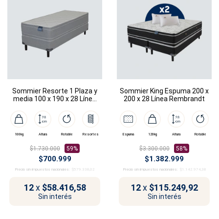
Sommier Resorte 1 Plaza y
Sommier King Espuma 200 x
media 100 x 190 x 28 Línea
200 x 28 Línea Rembrandt
Vasari
100kg
Altura
Rotable
Resortes
Espuma
120kg
Altura
Rotable
$1.730.000
59%
$3.300.000
58%
$700.999
$1.382.999
Precio sin impuestos nacionales:
$579.338,02
Precio sin impuestos nacionales:
$1.142.974,38
12
x
$58.416,58
12
x
$115.249,92
Sin interés
Sin interés