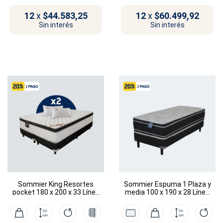
12
x
$44.583,25
12
x
$60.499,92
Sin interés
Sin interés
Sommier King Resortes
Sommier Espuma 1 Plaza y
pocket 180 x 200 x 33 Línea
media 100 x 190 x 28 Línea
Dubái
Rembrandt