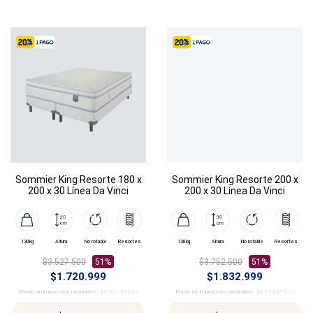
Sommier King Resorte 180 x
Sommier King Resorte 200 x
200 x 30 Línea Da Vinci
200 x 30 Línea Da Vinci
130kg
Altura
No rotable
Resortes
130kg
Altura
No rotable
Resortes
$3.527.500
51%
$3.752.500
51%
$1.720.999
$1.832.999
Precio sin impuestos nacionales:
$1.422.313,22
Precio sin impuestos nacionales:
$1.514.875,21