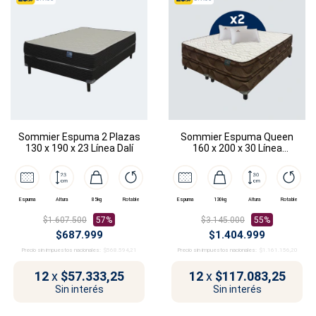
Sommier Espuma 2 Plazas
Sommier Espuma Queen
130 x 190 x 23 Línea Dalí
160 x 200 x 30 Línea
Donatello
Espuma
Altura
85kg
Rotable
Espuma
130kg
Altura
Rotable
$1.607.500
57%
$3.145.000
55%
$687.999
$1.404.999
Precio sin impuestos nacionales:
$568.594,21
Precio sin impuestos nacionales:
$1.161.156,20
12
x
$57.333,25
12
x
$117.083,25
Sin interés
Sin interés