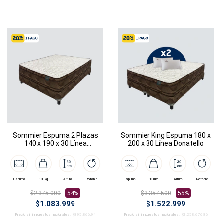
Sommier Espuma 2 Plazas
Sommier King Espuma 180 x
140 x 190 x 30 Línea
200 x 30 Línea Donatello
Donatello
Espuma
130kg
Altura
Rotable
Espuma
130kg
Altura
Rotable
$2.375.000
54%
$3.357.500
55%
$1.083.999
$1.522.999
Precio sin impuestos nacionales:
$895.866,94
Precio sin impuestos nacionales:
$1.258.676,86