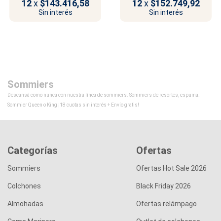
12
x
$143.416,58
12
x
$152.749,92
Sin interés
Sin interés
Sommiers
Descansá como nunca con nuestra línea de sommiers. Sommiers de resortes, espuma.
Sommier Queen o King ¡18 cuotas sin interés + Envío gratis!
Categorías
Ofertas
Sommiers
Ofertas Hot Sale 2026
Colchones
Black Friday 2026
Almohadas
Ofertas relámpago