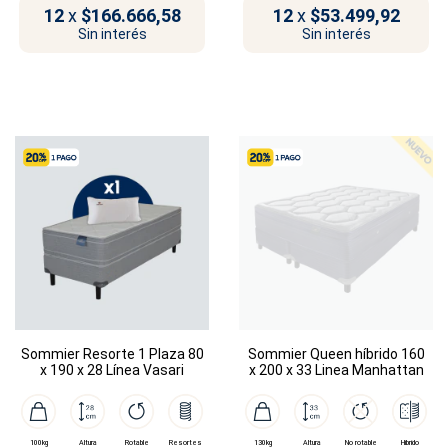
12
x
$166.666,58
12
x
$53.499,92
Sin interés
Sin interés
Sommier Resorte 1 Plaza 80
Sommier Queen híbrido 160
x 190 x 28 Línea Vasari
x 200 x 33 Linea Manhattan
100kg
Altura
Rotable
Resortes
130kg
Altura
No rotable
Híbrido