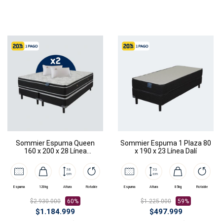
Sommier Espuma Queen
Sommier Espuma 1 Plaza 80
160 x 200 x 28 Línea
x 190 x 23 Línea Dalí
Rembrandt
Espuma
120kg
Altura
Rotable
Espuma
Altura
85kg
Rotable
$2.930.000
60%
$1.225.000
59%
$1.184.999
$497.999