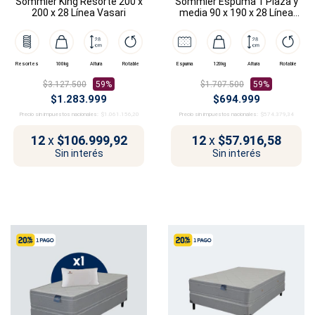
Sommier King Resorte 200 x
Sommier Espuma 1 Plaza y
200 x 28 Línea Vasari
media 90 x 190 x 28 Línea
Rembrandt
Resortes
100kg
Altura
Rotable
Espuma
120kg
Altura
Rotable
$3.127.500
59%
$1.707.500
59%
$1.283.999
$694.999
Precio sin impuestos nacionales:
$1.061.156,20
Precio sin impuestos nacionales:
$574.379,34
12
x
$106.999,92
12
x
$57.916,58
Sin interés
Sin interés