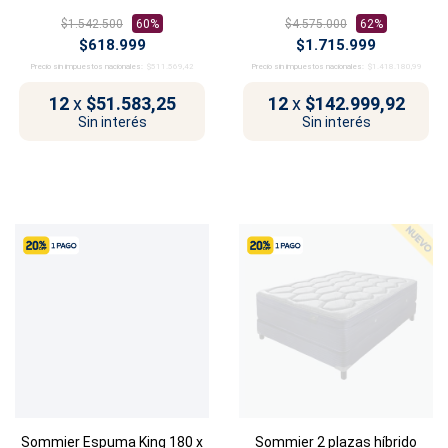
$1.542.500
60%
$4.575.000
62%
$618.999
$1.715.999
Precio sin impuestos nacionales:
$511.569,42
Precio sin impuestos nacionales:
$1.418.180,99
12
x
$51.583,25
12
x
$142.999,92
Sin interés
Sin interés
Sommier Espuma King 180 x
Sommier 2 plazas híbrido