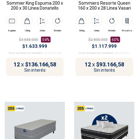
Sommier King Espuma 200 x
Sommiers Resorte Queen
200 x 30 Línea Donatello
160 x 200 x 28 Línea Vasari
Espuma
130kg
Altura
Rotable
100kg
Altura
Rotable
Resortes
$3.585.000
54%
$2.805.000
60%
$1.633.999
$1.117.999
Precio sin impuestos nacionales:
$1.350.412,40
Precio sin impuestos nacionales:
$923.966,12
12
x
$136.166,58
12
x
$93.166,58
Sin interés
Sin interés