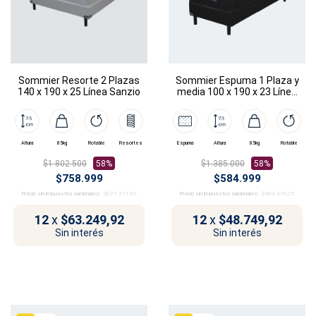
Sommier Resorte 2 Plazas
Sommier Espuma 1 Plaza y
140 x 190 x 25 Línea Sanzio
media 100 x 190 x 23 Línea
Dalí
Altura
85kg
Rotable
Resortes
Espuma
Altura
85kg
Rotable
$1.802.500
58%
$1.385.000
58%
$758.999
$584.999
Precio sin impuestos nacionales:
$627.271,90
Precio sin impuestos nacionales:
$483.470,25
12
x
$63.249,92
12
x
$48.749,92
Sin interés
Sin interés