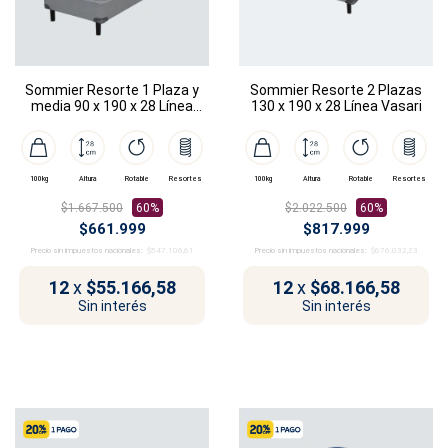
Sommier Resorte 1 Plaza y
Sommier Resorte 2 Plazas
media 90 x 190 x 28 Línea
130 x 190 x 28 Línea Vasari
Vasari
100kg
Altura
Rotable
Resortes
100kg
Altura
Rotable
Resortes
$1.667.500
60%
$2.022.500
60%
$661.999
$817.999
Precio sin impuestos nacionales:
$547.106,61
Precio sin impuestos nacionales:
$676.032,23
12
x
$55.166,58
12
x
$68.166,58
Sin interés
Sin interés