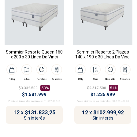
Sommier Resorte Queen 160
Sommier Resorte 2 Plazas
x 200 x 30 Línea Da Vinci
140 x 190 x 30 Línea Da Vinci
130kg
Altura
No rotable
Resortes
130kg
Altura
No rotable
Resortes
$3.332.500
53%
$2.517.500
51%
$1.581.999
$1.235.999
Precio sin impuestos nacionales:
$1.307.437,19
Precio sin impuestos nacionales:
$1.021.486,78
12
x
$131.833,25
12
x
$102.999,92
Sin interés
Sin interés