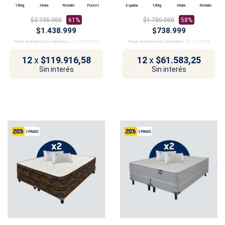
130kg
Altura
Rotable
Pocket
Espuma
120kg
Altura
Rotable
$3.735.000
61%
$1.780.000
58%
$1.438.999
$738.999
Precio sin impuestos nacionales:
$1.189.255,37
Precio sin impuestos nacionales:
$610.742,98
12
x
$119.916,58
12
x
$61.583,25
Sin interés
Sin interés