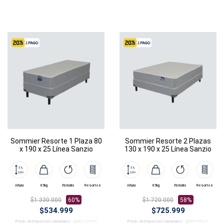
Sommier Resorte 1 Plaza 80
Sommier Resorte 2 Plazas
x 190 x 25 Línea Sanzio
130 x 190 x 25 Línea Sanzio
Altura
85kg
Rotable
Resortes
Altura
85kg
Rotable
Resortes
$1.330.000
60%
$1.720.000
58%
$534.999
$725.999
Precio sin impuestos nacionales:
$442.147,93
Precio sin impuestos nacionales:
$599.999,17