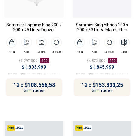
Sommier Espuma King 200 x
Sommier King híbrido 180 x
200 x 25 Línea Denver
200 x 33 Línea Manhattan
110kg
Altura
Espuma
No rotable
130kg
Altura
No rotable
Híbrido
$3.297.500
60%
$4.872.500
62%
$1.303.999
$1.845.999
Precio sin impuestos nacionales:
$1.077.685,12
Precio sin impuestos nacionales:
$1.525.619,01
12
x
$108.666,58
12
x
$153.833,25
Sin interés
Sin interés