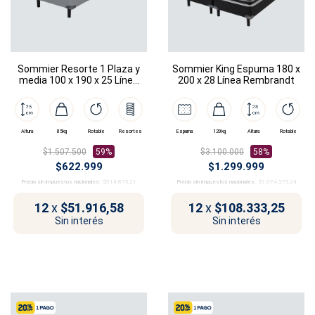
Sommier Resorte 1 Plaza y
Sommier King Espuma 180 x
media 100 x 190 x 25 Línea
200 x 28 Línea Rembrandt
Sanzio
Altura
85kg
Rotable
Resortes
Espuma
120kg
Altura
Rotable
$1.507.500
59%
$3.100.000
58%
$622.999
$1.299.999
Precio sin impuestos nacionales:
$514.875,21
Precio sin impuestos nacionales:
$1.074.379,34
12
x
$51.916,58
12
x
$108.333,25
Sin interés
Sin interés