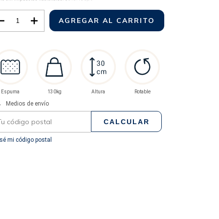
Espuma
130kg
Altura
Rotable
regas para el CP:
CAMBIAR CP
Medios de envío
CALCULAR
sé mi código postal