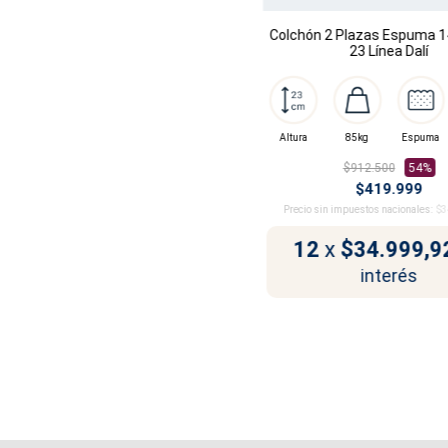
Colchón 2 Plazas Espuma 14
23 Línea Dalí
Altura
85kg
Espuma
$912.500
54%
$419.999
Precio sin impuestos nacionales:
$3
12
x
$34.999,9
interés