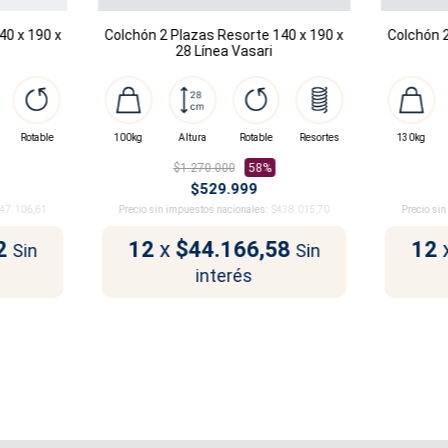
0 x 190 x
Colchón 2 Plazas Resorte 140 x 190 x
Colchón 2
28 Línea Vasari
Rotable
100kg
Altura
Rotable
Resortes
130kg
$1.270.000
58%
$529.999
47.106,61
Precio sin impuestos nacionales:
$438.015,70
Precio si
2
12
x
$44.166,58
12
Sin
Sin
interés