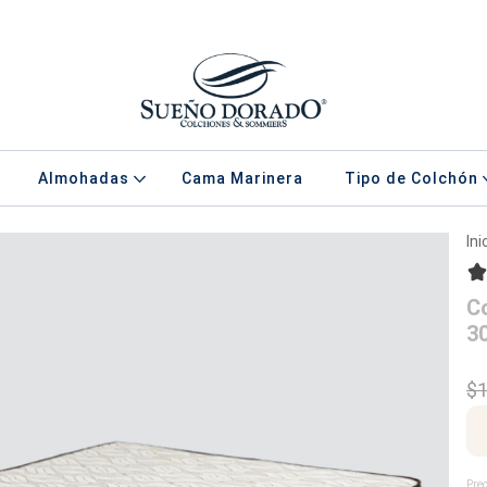
Almohadas
Cama Marinera
Tipo de Colchón
Ini
C
30
$1
Prec