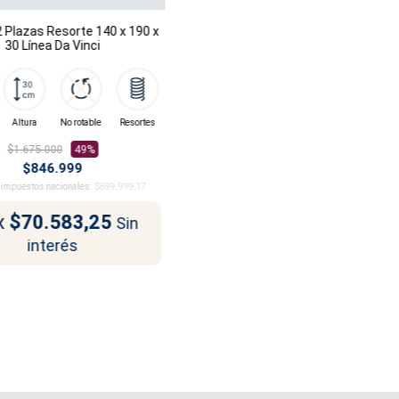
 Plazas Resorte 140 x 190 x
30 Línea Da Vinci
Altura
No rotable
Resortes
$1.675.000
49%
$846.999
n impuestos nacionales:
$699.999,17
x
$70.583,25
Sin
interés