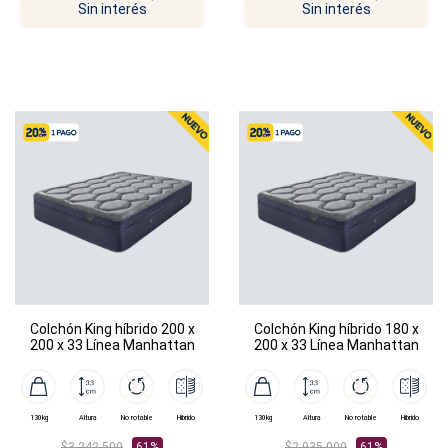
Sin interés
Sin interés
Colchón King híbrido 200 x
Colchón King híbrido 180 x
200 x 33 Línea Manhattan
200 x 33 Línea Manhattan
130kg
Altura
No rotable
Híbrido
130kg
Altura
No rotable
Híbrido
$3.242.500
61%
$2.935.000
61%