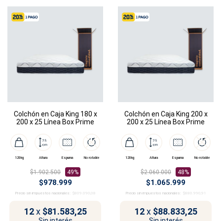
Colchón en Caja King 180 x
Colchón en Caja King 200 x
200 x 25 Línea Box Prime
200 x 25 Línea Box Prime
120kg
Altura
Espuma
No rotable
120kg
Altura
Espuma
No rotable
$1.902.500
49%
$2.060.000
48%
$978.999
$1.065.999
Precio sin impuestos nacionales:
$809.090,08
Precio sin impuestos nacionales:
$880.990,91
12
x
$81.583,25
12
x
$88.833,25
Sin interés
Sin interés