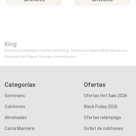
King
Encontrá la comodidad en nuestras camas King. Tenemos las mejores ofertas de king size
¡Descansá bien! Pagá en 18 cuotas y con envío gratis
Categorías
Ofertas
Sommiers
Ofertas Hot Sale 2026
Colchones
Black Friday 2026
Almohadas
Ofertas relámpago
Cama Marinera
Outlet de colchones