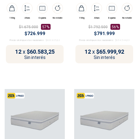
110kg
Altura
Espuma
No rotable
110kg
Altura
Espuma
No rotable
$1.675.000
57%
$1.792.500
56%
$726.999
$791.999
Precio sin impuestos nacionales:
$600.825,62
Precio sin impuestos nacionales:
$654.544,63
12
x
$60.583,25
12
x
$65.999,92
Sin interés
Sin interés