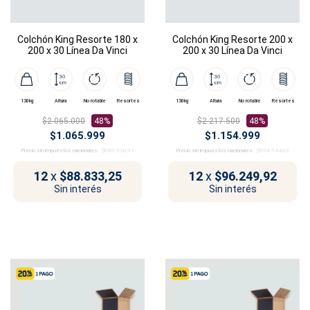
Colchón King Resorte 180 x
Colchón King Resorte 200 x
200 x 30 Línea Da Vinci
200 x 30 Línea Da Vinci
130kg
Altura
No rotable
Resortes
130kg
Altura
No rotable
Resortes
$2.065.000
48%
$2.217.500
48%
$1.065.999
$1.154.999
Precio sin impuestos nacionales:
$880.990,91
Precio sin impuestos nacionales:
$954.544,63
12
x
$88.833,25
12
x
$96.249,92
Sin interés
Sin interés