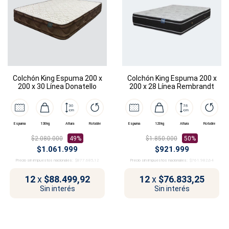
Colchón King Espuma 200 x
Colchón King Espuma 200 x
200 x 30 Línea Donatello
200 x 28 Línea Rembrandt
Espuma
130kg
Altura
Rotable
Espuma
120kg
Altura
Rotable
$2.080.000
49%
$1.850.000
50%
$1.061.999
$921.999
Precio sin impuestos nacionales:
$877.685,12
Precio sin impuestos nacionales:
$761.982,64
12
x
$88.499,92
12
x
$76.833,25
Sin interés
Sin interés