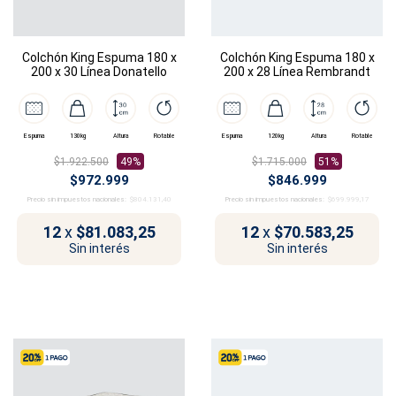
Colchón King Espuma 180 x
Colchón King Espuma 180 x
200 x 30 Línea Donatello
200 x 28 Línea Rembrandt
Espuma
130kg
Altura
Rotable
Espuma
120kg
Altura
Rotable
$1.922.500
49%
$1.715.000
51%
$972.999
$846.999
Precio sin impuestos nacionales:
$804.131,40
Precio sin impuestos nacionales:
$699.999,17
12
x
$81.083,25
12
x
$70.583,25
Sin interés
Sin interés