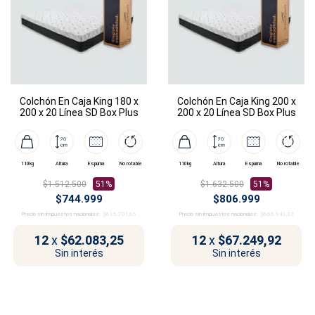
Colchón En Caja King 180 x
Colchón En Caja King 200 x
200 x 20 Línea SD Box Plus
200 x 20 Línea SD Box Plus
110kg
Altura
Espuma
No rotable
110kg
Altura
Espuma
No rotable
$1.512.500
51%
$1.632.500
51%
$744.999
$806.999
Precio sin impuestos nacionales:
$615.701,65
Precio sin impuestos nacionales:
$666.941,32
12
x
$62.083,25
12
x
$67.249,92
Sin interés
Sin interés