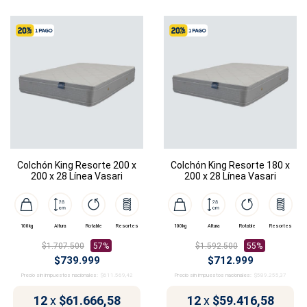
Colchón King Resorte 200 x
Colchón King Resorte 180 x
200 x 28 Línea Vasari
200 x 28 Línea Vasari
100kg
Altura
Rotable
Resortes
100kg
Altura
Rotable
Resortes
$1.707.500
57%
$1.592.500
55%
$739.999
$712.999
Precio sin impuestos nacionales:
$611.569,42
Precio sin impuestos nacionales:
$589.255,37
12
x
$61.666,58
12
x
$59.416,58