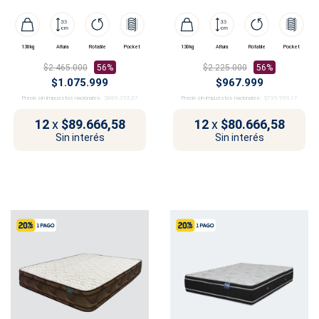
Dubái
Dubái
130kg
Altura
Rotable
Pocket
130kg
Altura
Rotable
Pocket
$2.465.000
56%
$2.225.000
56%
$1.075.999
$967.999
Precio sin impuestos nacionales:
$889.255,37
Precio sin impuestos nacionales:
$799.999,17
12
x
$89.666,58
12
x
$80.666,58
Sin interés
Sin interés